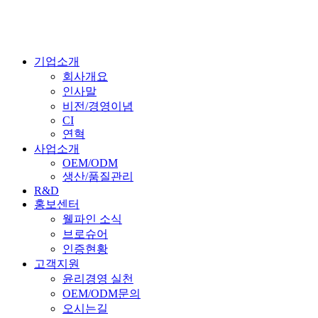
기업소개
회사개요
인사말
비전/경영이념
CI
연혁
사업소개
OEM/ODM
생산/품질관리
R&D
홍보센터
웰파인 소식
브로슈어
인증현황
고객지원
윤리경영 실천
OEM/ODM문의
오시는길