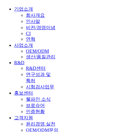
기업소개
KR
회사개요
인사말
KR
비전/경영이념
EN
CI
연혁
사업소개
OEM/ODM
생산/품질관리
R&D
R&D센터
연구성과 및
특허
시험검사업무
홍보센터
웰파인 소식
브로슈어
인증현황
고객지원
윤리경영 실천
OEM/ODM문의